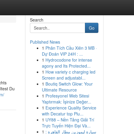
Search
Go
Published News
1
Phân Tích Cầu Xiên 3 MB ·
Dự Đoán VIP 24H : ...
1
Hydrocodone for intense
agony and Its Protected...
1
How variety c charging led
Screen and adjustabl...
chts
1
Boutiq Switch Glow: Your
ltest Du
Ultimate Resource
om/
1
Profesyonel Web Sitesi
Yaptırmak: İşinize Değer...
1
Experience Quality Service
with Decatur top Plu...
1
UY88 – Nền Tảng Giải Trí
Trực Tuyến Hiện Đại Và...
1
سيارة ليموزين مطار القاهرة :