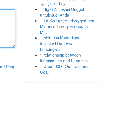
رحلة فاخرة تبد...
1
Big777: Lokasi Unggul
untuk Judi Anda
1
Το Καλύτερο Φαγητό στη
Μύτικα: Ταβέρνα που Σε
Μ...
1
Memulai Komoditas
Investasi Dari Awal:
Bimbinga...
1
relationship between
tobacco use and tumors is ...
1
Cream888: Our Tale and
ort Page
Goal