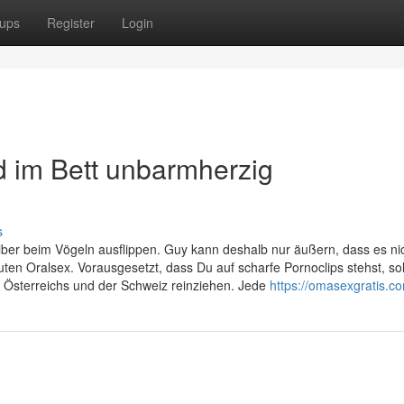
ups
Register
Login
d im Bett unbarmherzig
s
eiber beim Vögeln ausflippen. Guy kann deshalb nur äußern, dass es ni
ten Oralsex. Vorausgesetzt, dass Du auf scharfe Pornoclips stehst, sol
, Österreichs und der Schweiz reinziehen. Jede
https://omasexgratis.c