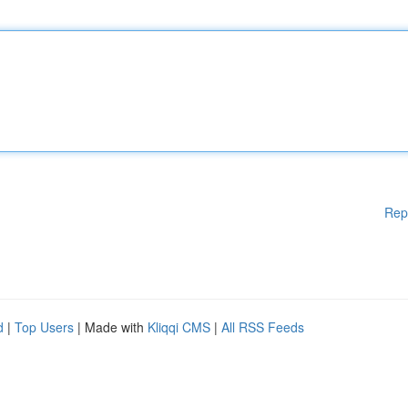
Rep
d
|
Top Users
| Made with
Kliqqi CMS
|
All RSS Feeds