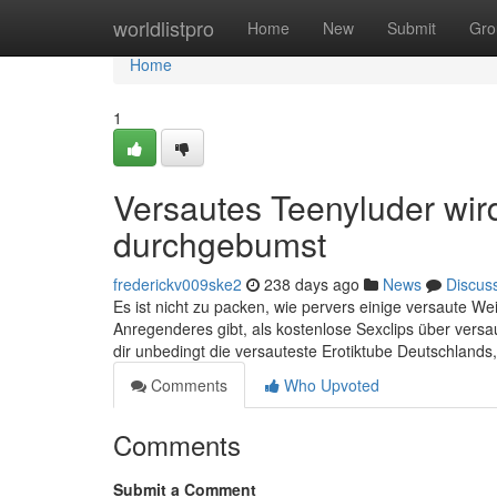
Home
worldlistpro
Home
New
Submit
Gro
Home
1
Versautes Teenyluder wir
durchgebumst
frederickv009ske2
238 days ago
News
Discus
Es ist nicht zu packen, wie pervers einige versaute W
Anregenderes gibt, als kostenlose Sexclips über versau
dir unbedingt die versauteste Erotiktube Deutschlands
Comments
Who Upvoted
Comments
Submit a Comment