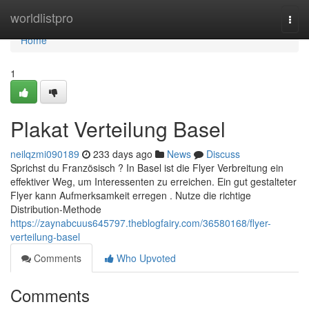
Home
worldlistpro
Togg
navi
Home
1
Plakat Verteilung Basel
neilqzmi090189
233 days ago
News
Discuss
Sprichst du Französisch ? In Basel ist die Flyer Verbreitung ein
effektiver Weg, um Interessenten zu erreichen. Ein gut gestalteter
Flyer kann Aufmerksamkeit erregen . Nutze die richtige
Distribution-Methode
https://zaynabcuus645797.theblogfairy.com/36580168/flyer-
verteilung-basel
Comments
Who Upvoted
Comments