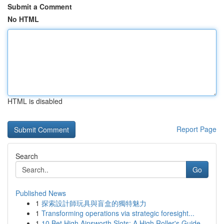
Submit a Comment
No HTML
HTML is disabled
Report Page
Search
Go
Published News
1
探索設計師玩具與盲盒的獨特魅力
1
Transforming operations via strategic foresight...
1
10 Bet High Ainsworth Slots: A High Roller's Guide