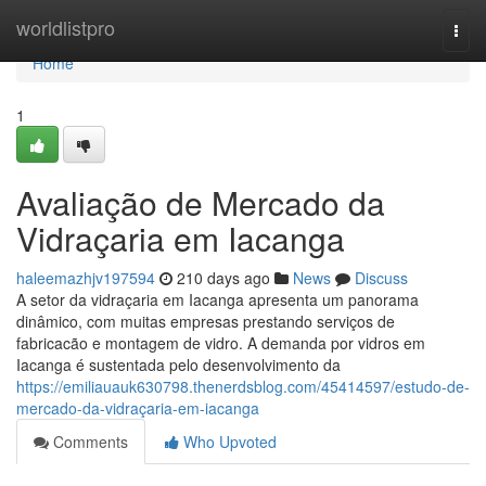
Home
worldlistpro
Togg
navi
Home
1
Avaliação de Mercado da
Vidraçaria em Iacanga
haleemazhjv197594
210 days ago
News
Discuss
A setor da vidraçaria em Iacanga apresenta um panorama
dinâmico, com muitas empresas prestando serviços de
fabricacão e montagem de vidro. A demanda por vidros em
Iacanga é sustentada pelo desenvolvimento da
https://emiliauauk630798.thenerdsblog.com/45414597/estudo-de-
mercado-da-vidraçaria-em-iacanga
Comments
Who Upvoted