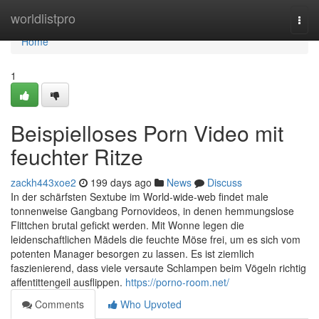
Home
worldlistpro
Togg
navi
Home
1
Beispielloses Porn Video mit
feuchter Ritze
zackh443xoe2
199 days ago
News
Discuss
In der schärfsten Sextube im World-wide-web findet male
tonnenweise Gangbang Pornovideos, in denen hemmungslose
Flittchen brutal gefickt werden. Mit Wonne legen die
leidenschaftlichen Mädels die feuchte Möse frei, um es sich vom
potenten Manager besorgen zu lassen. Es ist ziemlich
faszienierend, dass viele versaute Schlampen beim Vögeln richtig
affentittengeil ausflippen.
https://porno-room.net/
Comments
Who Upvoted