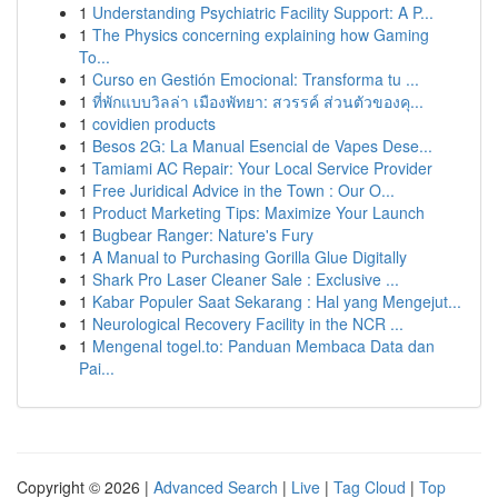
1
Understanding Psychiatric Facility Support: A P...
1
The Physics concerning explaining how Gaming
To...
1
Curso en Gestión Emocional: Transforma tu ...
1
ที่พักแบบวิลล่า เมืองพัทยา: สวรรค์ ส่วนตัวของคุ...
1
covidien products
1
Besos 2G: La Manual Esencial de Vapes Dese...
1
Tamiami AC Repair: Your Local Service Provider
1
Free Juridical Advice in the Town : Our O...
1
Product Marketing Tips: Maximize Your Launch
1
Bugbear Ranger: Nature's Fury
1
A Manual to Purchasing Gorilla Glue Digitally
1
Shark Pro Laser Cleaner Sale : Exclusive ...
1
Kabar Populer Saat Sekarang : Hal yang Mengejut...
1
Neurological Recovery Facility in the NCR ...
1
Mengenal togel.to: Panduan Membaca Data dan
Pai...
Copyright © 2026 |
Advanced Search
|
Live
|
Tag Cloud
|
Top