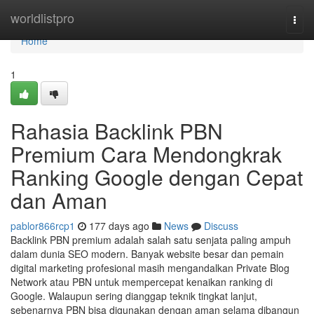
Home
worldlistpro
Togg
navi
Home
1
Rahasia Backlink PBN
Premium Cara Mendongkrak
Ranking Google dengan Cepat
dan Aman
pablor866rcp1
177 days ago
News
Discuss
Backlink PBN premium adalah salah satu senjata paling ampuh
dalam dunia SEO modern. Banyak website besar dan pemain
digital marketing profesional masih mengandalkan Private Blog
Network atau PBN untuk mempercepat kenaikan ranking di
Google. Walaupun sering dianggap teknik tingkat lanjut,
sebenarnya PBN bisa digunakan dengan aman selama dibangun