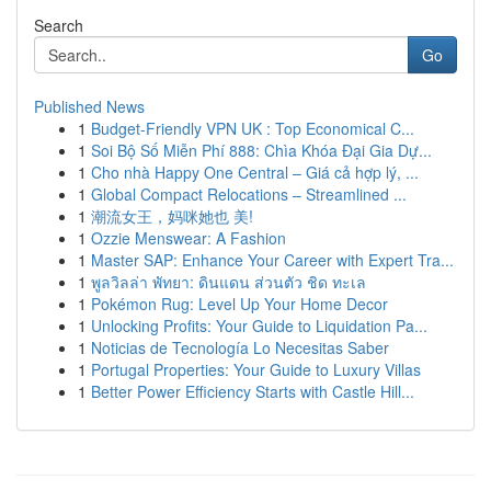
Search
Go
Published News
1
Budget-Friendly VPN UK : Top Economical C...
1
Soi Bộ Số Miễn Phí 888: Chìa Khóa Đại Gia Dự...
1
Cho nhà Happy One Central – Giá cả hợp lý, ...
1
Global Compact Relocations – Streamlined ...
1
潮流女王，妈咪她也 美!
1
Ozzie Menswear: A Fashion
1
Master SAP: Enhance Your Career with Expert Tra...
1
พูลวิลล่า พัทยา: ดินแดน ส่วนตัว ชิด ทะเล
1
Pokémon Rug: Level Up Your Home Decor
1
Unlocking Profits: Your Guide to Liquidation Pa...
1
Noticias de Tecnología Lo Necesitas Saber
1
Portugal Properties: Your Guide to Luxury Villas
1
Better Power Efficiency Starts with Castle Hill...