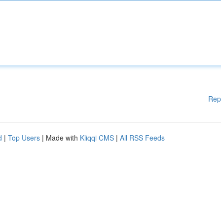
Rep
d
|
Top Users
| Made with
Kliqqi CMS
|
All RSS Feeds