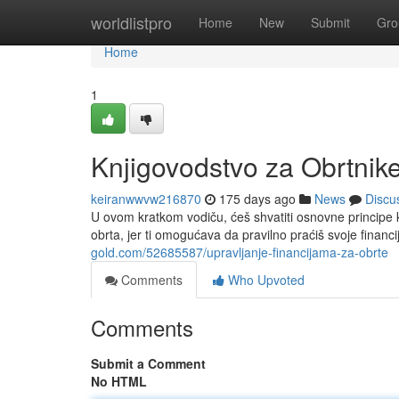
Home
worldlistpro
Home
New
Submit
Gro
Home
1
Knjigovodstvo za Obrtnike
keiranwwvw216870
175 days ago
News
Discu
U ovom kratkom vodiču, ćeš shvatiti osnovne principe 
obrta, jer ti omogućava da pravilno praćiš svoje finan
gold.com/52685587/upravljanje-financijama-za-obrte
Comments
Who Upvoted
Comments
Submit a Comment
No HTML