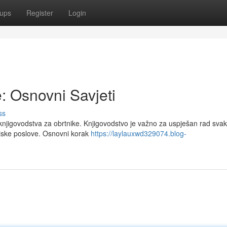
ups
Register
Login
: Osnovni Savjeti
ss
knjigovodstva za obrtnike. Knjigovodstvo je važno za uspješan rad sva
cijske poslove. Osnovni korak
https://laylauxwd329074.blog-