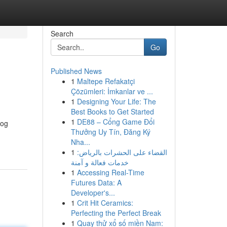
Search
Go
Published News
1
Maltepe Refakatçi
Çözümleri: İmkanlar ve ...
1
Designing Your Life: The
Best Books to Get Started
1
DE88 – Cổng Game Đổi
kog
Thưởng Uy Tín, Đăng Ký
Nha...
1
القضاء على الحشرات بالرياض:
خدمات فعالة و آمنة
1
Accessing Real-Time
Futures Data: A
Developer's...
1
Crit Hit Ceramics:
Perfecting the Perfect Break
1
Quay thử xổ số miền Nam: