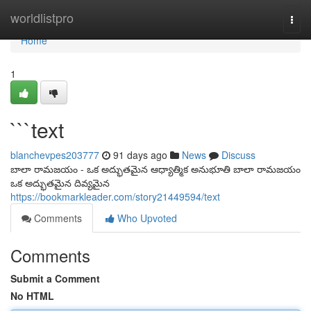
Home
worldlistpro
Togg
navi
Home
1
```text
blanchevpes203777
91 days ago
News
Discuss
బాలా రామజయం - ఒక అద్భుతమైన ఆధ్యాత్మిక అనుభూతి బాలా రామజయం
ఒక అద్భుతమైన దివ్యమైన
https://bookmarkleader.com/story21449594/text
Comments
Who Upvoted
Comments
Submit a Comment
No HTML