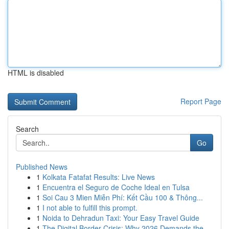
HTML is disabled
Report Page
Search
Go
Published News
1
Kolkata Fatafat Results: Live News
1
Encuentra el Seguro de Coche Ideal en Tulsa
1
Soi Cau 3 Mien Miễn Phí: Kết Cầu 100 & Thông...
1
I not able to fulfill this prompt.
1
Noida to Dehradun Taxi: Your Easy Travel Guide
1
The Digital Border Crisis: Why 2026 Demands the...