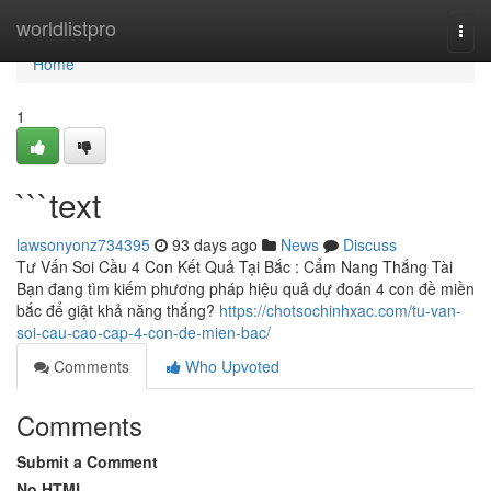
Home
worldlistpro
Togg
navi
Home
1
```text
lawsonyonz734395
93 days ago
News
Discuss
Tư Vấn Soi Cầu 4 Con Kết Quả Tại Bắc : Cẩm Nang Thắng Tài
Bạn đang tìm kiếm phương pháp hiệu quả dự đoán 4 con đề miền
bắc để giật khả năng thắng?
https://chotsochinhxac.com/tu-van-
soi-cau-cao-cap-4-con-de-mien-bac/
Comments
Who Upvoted
Comments
Submit a Comment
No HTML