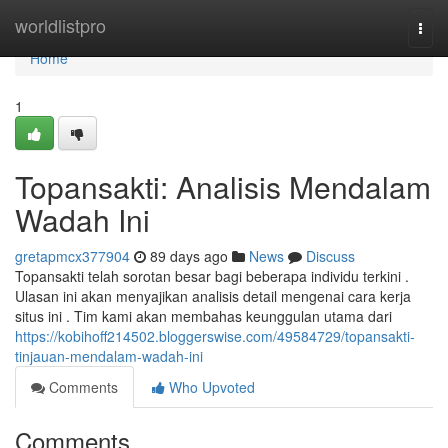
Home
worldlistpro
Togg
navi
Home
1
Topansakti: Analisis Mendalam
Wadah Ini
gretapmcx377904
89 days ago
News
Discuss
Topansakti telah sorotan besar bagi beberapa individu terkini .
Ulasan ini akan menyajikan analisis detail mengenai cara kerja
situs ini . Tim kami akan membahas keunggulan utama dari
https://kobihoff214502.bloggerswise.com/49584729/topansakti-
tinjauan-mendalam-wadah-ini
Comments
Who Upvoted
Comments