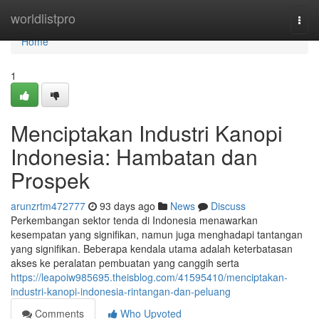
Home
worldlistpro
Togg
navi
Home
1
Menciptakan Industri Kanopi
Indonesia: Hambatan dan
Prospek
arunzrtm472777
93 days ago
News
Discuss
Perkembangan sektor tenda di Indonesia menawarkan
kesempatan yang signifikan, namun juga menghadapi tantangan
yang signifikan. Beberapa kendala utama adalah keterbatasan
akses ke peralatan pembuatan yang canggih serta
https://leapoiw985695.theisblog.com/41595410/menciptakan-
industri-kanopi-indonesia-rintangan-dan-peluang
Comments
Who Upvoted