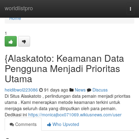
Home
worldlistpro
Togg
navi
Home
1
{Alaskatoto: Keamanan Data
Pengguna Menjadi Prioritas
Utama
heidibwol223086
91 days ago
News
Discuss
Di Situs Alaskatoto , perlindungan data pemain menjadi prioritas
utama . Kami menerapkan metode keamanan terkini untuk
menjaga seluruh data yang diinputkan oleh para pemain.
Dedikasi ini
https://monicajbox071069.wikiusnews.com/user
Comments
Who Upvoted