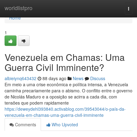
Home
worldlistpro
Togg
navi
Home
1
Venezuela em Chamas: Uma
Guerra Civil Imminente?
albieiynq643432
88 days ago
News
Discuss
Em meio a uma crise econômica e política intensa, a Venezuela
caminha precariamente para o abismo. O conflito entre o governo
de Nicolás Maduro e a oposição se acirra a cada dia, com
tensões que podem rapidamente
https://deweydehl393840.activablog.com/39543044/o-país-da-
venezuela-em-chamas-uma-guerra-civil-imminente
Comments
Who Upvoted