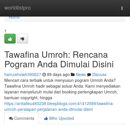
Home
worldlistpro
Togg
navi
Home
1
Tawafina Umroh: Rencana
Pogram Anda Dimulai Disini
hamzahxiwh390627
89 days ago
News
Discuss
Mencari cara terbaik untuk menyusun pogram Umroh Anda?
Tawafina Umroh hadir sebagai solusi Anda. Kami menyediakan
layanan menyeluruh mulai dari booking perlengkapan Umroh,
bantuan copyright, hingga
https://anitalleu483238.bleepblogs.com/41412589/tawafina-
umroh-persiapan-perjalanan-anda-dimulai-disini
Comments
Who Upvoted