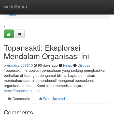
Home
worldlistpro
Togg
navi
Home
1
Topansakti: Eksplorasi
Mendalam Organisasi Ini
brendaiczf036810
90 days ago
News
Discuss
Topansakti merupakan perusahaan yang sedang menghasilkan
perhatian di kalangan pengamat bisnis. Laporan ini akan
membahas secara komprehensif mengenai operasional
organisasi tersebut. Kami akan memeriksa sejarah
https://topansaktirtp.com
Comments
Who Upvoted
Comments