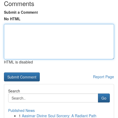
Comments
Submit a Comment
No HTML
HTML is disabled
Report Page
Search
Go
Published News
1
Aasimar Divine Soul Sorcery: A Radiant Path