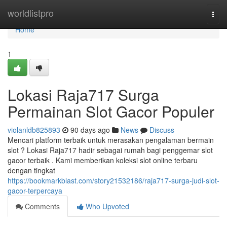
Home
worldlistpro
Togg
navi
Home
1
Lokasi Raja717 Surga
Permainan Slot Gacor Populer
violanldb825893
90 days ago
News
Discuss
Mencari platform terbaik untuk merasakan pengalaman bermain
slot ? Lokasi Raja717 hadir sebagai rumah bagi penggemar slot
gacor terbaik . Kami memberikan koleksi slot online terbaru
dengan tingkat
https://bookmarkblast.com/story21532186/raja717-surga-judi-slot-
gacor-terpercaya
Comments
Who Upvoted