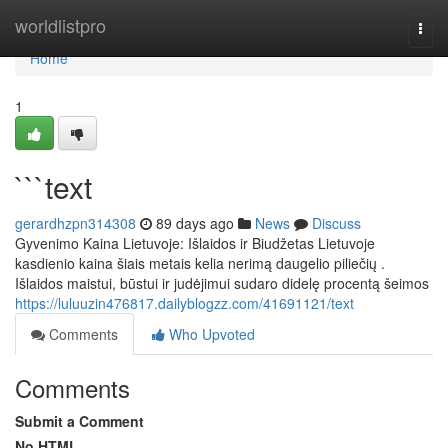
Home
worldlistpro
Togg
navi
Home
1
```text
gerardhzpn314308
89 days ago
News
Discuss
Gyvenimo Kaina Lietuvoje: Išlaidos ir Biudžetas Lietuvoje
kasdienio kaina šiais metais kelia nerimą daugelio piliečių .
Išlaidos maistui, būstui ir judėjimui sudaro didelę procentą šeimos
https://luluuzin476817.dailyblogzz.com/41691121/text
Comments
Who Upvoted
Comments
Submit a Comment
No HTML