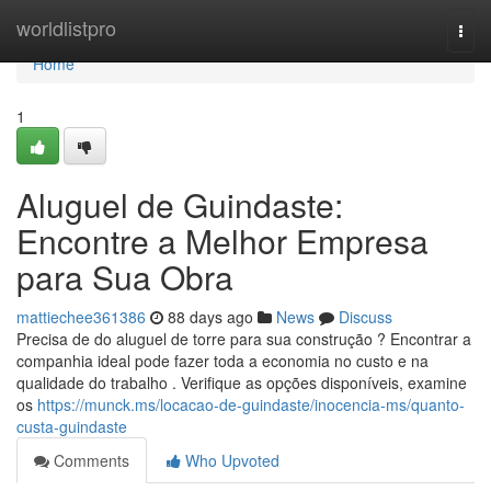
Home
worldlistpro
Togg
navi
Home
1
Aluguel de Guindaste:
Encontre a Melhor Empresa
para Sua Obra
mattiechee361386
88 days ago
News
Discuss
Precisa de do aluguel de torre para sua construção ? Encontrar a
companhia ideal pode fazer toda a economia no custo e na
qualidade do trabalho . Verifique as opções disponíveis, examine
os
https://munck.ms/locacao-de-guindaste/inocencia-ms/quanto-
custa-guindaste
Comments
Who Upvoted