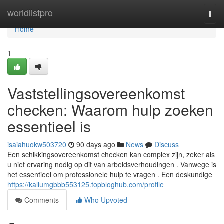
Home
worldlistpro
Togg
navi
Home
1
Vaststellingsovereenkomst
checken: Waarom hulp zoeken
essentieel is
isaiahuokw503720
90 days ago
News
Discuss
Een schikkingsovereenkomst checken kan complex zijn, zeker als
u niet ervaring nodig op dit van arbeidsverhoudingen . Vanwege is
het essentieel om professionele hulp te vragen . Een deskundige
https://kallumgbbb553125.topbloghub.com/profile
Comments
Who Upvoted