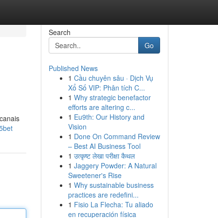
Search
Go
Published News
1
Cầu chuyên sâu · Dịch Vụ
Xổ Số VIP: Phân tích C...
1
Why strategic benefactor
efforts are altering c...
1
Eu9th: Our History and
 canais
Vision
5bet
1
Done On Command Review
– Best AI Business Tool
1
उत्कृष्ट लेखा परीक्षा कैथल
1
Jaggery Powder: A Natural
Sweetener's Rise
1
Why sustainable business
practices are redefini...
1
Fisio La Flecha: Tu aliado
en recuperación física