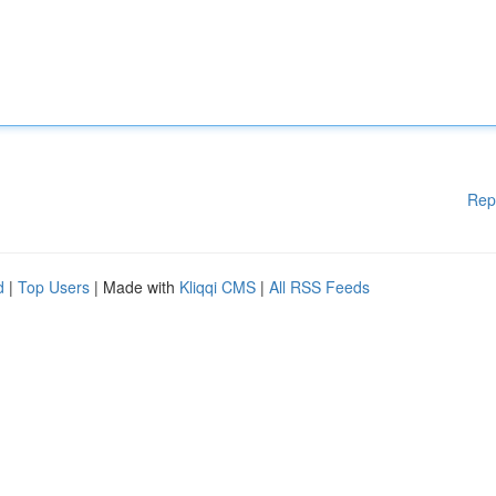
Rep
d
|
Top Users
| Made with
Kliqqi CMS
|
All RSS Feeds