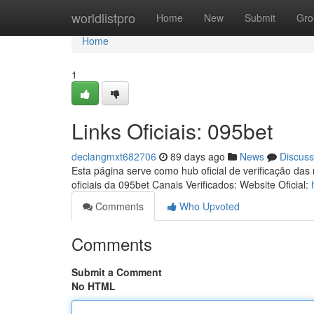
Home
worldlistpro
Home
New
Submit
Gro
Home
1
Links Oficiais: 095bet
declangmxt682706
89 days ago
News
Discuss
Esta página serve como hub oficial de verificação das
oficiais da 095bet Canais Verificados: Website Oficial:
Comments
Who Upvoted
Comments
Submit a Comment
No HTML