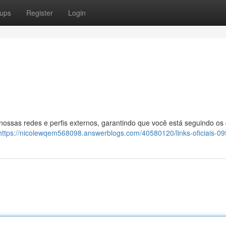
ups
Register
Login
 nossas redes e perfis externos, garantindo que você está seguindo os
https://nicolewqem568098.answerblogs.com/40580120/links-oficiais-09