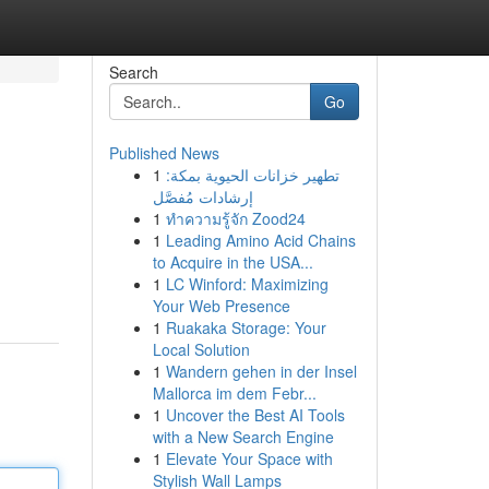
Search
Go
Published News
1
تطهير خزانات الحيوية بمكة:
إرشادات مُفصَّل
1
ทำความรู้จัก Zood24
1
Leading Amino Acid Chains
to Acquire in the USA...
1
LC Winford: Maximizing
Your Web Presence
1
Ruakaka Storage: Your
Local Solution
1
Wandern gehen in der Insel
Mallorca im dem Febr...
1
Uncover the Best AI Tools
with a New Search Engine
1
Elevate Your Space with
Stylish Wall Lamps