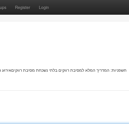
ups
Register
Login
חשפניות: המדריך המלא למסיבת רווקים בלתי נשכחת מסיבת רווקיםאירוע 