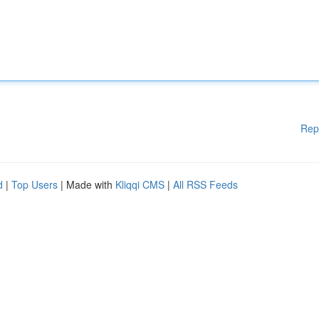
Rep
d
|
Top Users
| Made with
Kliqqi CMS
|
All RSS Feeds