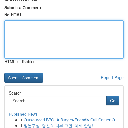
Submit a Comment
No HTML
HTML is disabled
Report Page
Search
Go
Published News
1
Outsourced BPO: A Budget-Friendly Call Center O...
1
일본구심: 당신의 피부 고민, 이제 안녕!