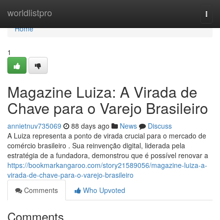
Home
worldlistpro
Togg
navi
Home
1
Magazine Luiza: A Virada de
Chave para o Varejo Brasileiro
annietnuv735069
88 days ago
News
Discuss
A Luiza representa a ponto de virada crucial para o mercado de
comércio brasileiro . Sua reinvenção digital, liderada pela
estratégia de a fundadora, demonstrou que é possível renovar a
https://bookmarkangaroo.com/story21589056/magazine-luiza-a-
virada-de-chave-para-o-varejo-brasileiro
Comments
Who Upvoted
Comments