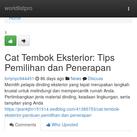
Home
worldlistpro
Togg
navi
Home
1
Cat Tembok Eksterior: Tips
Pemilihan dan Penerapan
loriynpc944451
86 days ago
News
Discuss
Memilih pelapis dinding eksterior yang tepat merupakan langkah
krusial untuk melindungi dan mempercantik rumah Anda.
Pertimbangkan jenis material dinding, keadaan lingkungan, serta
tampilan yang Anda
https://jeankjfm151514.eedblog.com/41385753/cat-tembok-
eksterior-panduan-pemilihan-dan-penerapan
Comments
Who Upvoted