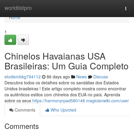
Home
worldlistpro
Togg
navi
Home
1
Chinelos Havaianas USA
Brasileiras: Um Guia Completo
elodiembkg794112
86 days ago
News
Discuss
Descubra todos os detalhes sobre os sandálias dos Estados
Unidos brasileiras ! Este artigo completo mostra como encontrar
os autênticos estilos com chinelos dos EUA no país. Aprenda
sobre os seus
https://harmonyrpad580148.magicianwiki.com/user
Comments
Who Upvoted
Comments