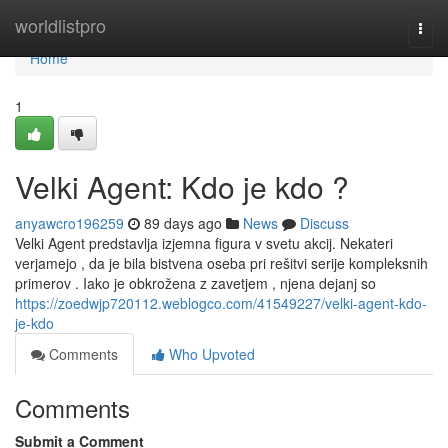
Home
worldlistpro
Togg
navi
Home
1
Velki Agent: Kdo je kdo ?
anyawcro196259
89 days ago
News
Discuss
Velki Agent predstavlja izjemna figura v svetu akcij. Nekateri
verjamejo , da je bila bistvena oseba pri rešitvi serije kompleksnih
primerov . Iako je obkrožena z zavetjem , njena dejanj so
https://zoedwjp720112.weblogco.com/41549227/velki-agent-kdo-
je-kdo
Comments
Who Upvoted
Comments
Submit a Comment