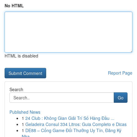
No HTML
HTML is disabled
Report Page
Search
Go
Published News
1
24 Club : Không Gian Giải Trí Số Hàng Đầu ...
1
Geladeira Consul 334 Litros: Guia Completo e Dicas
1
DE88 – Cổng Game Đổi Thưởng Uy Tín, Đăng Ký
Nha...