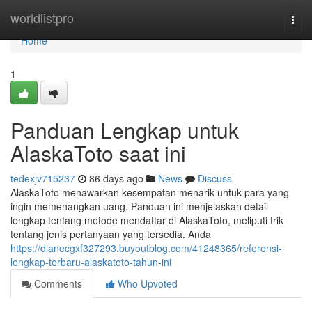
Home
worldlistpro
Togg
navi
Home
1
Panduan Lengkap untuk
AlaskaToto saat ini
tedexjv715237
86 days ago
News
Discuss
AlaskaToto menawarkan kesempatan menarik untuk para yang
ingin memenangkan uang. Panduan ini menjelaskan detail
lengkap tentang metode mendaftar di AlaskaToto, meliputi trik
tentang jenis pertanyaan yang tersedia. Anda
https://dianecgxf327293.buyoutblog.com/41248365/referensi-
lengkap-terbaru-alaskatoto-tahun-ini
Comments
Who Upvoted