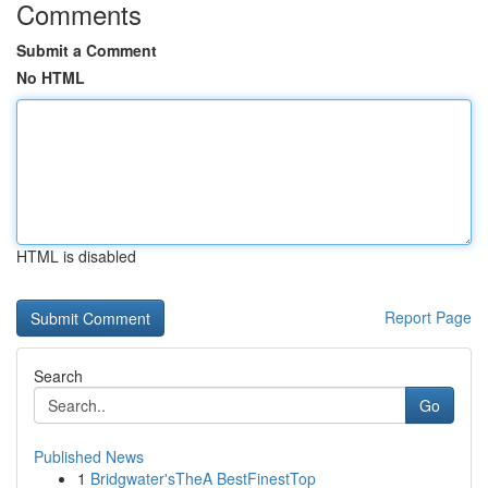
Comments
Submit a Comment
No HTML
HTML is disabled
Report Page
Search
Go
Published News
1
Bridgwater'sTheA BestFinestTop