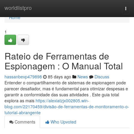
Home
worldlistpro
Togg
navi
Home
1
Rateio de Ferramentas de
Espionagem : O Manual Total
hassanbevp479898
85 days ago
News
Discuss
Entender o compartilhamento de sistemas de espionagem pode
parecer desafiador, mas é fundamental para otimizar despesas e
garantir a conformidade das suas atividades . Este guia total
explora as mais
https://alexiatzjx002805.win-
blog.com/22170459/divisão-de-ferramentas-de-monitoramento-o-
tutorial-abrangente
Comments
Who Upvoted