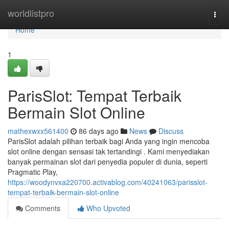
Home
worldlistpro
Togg
navi
Home
1
ParisSlot: Tempat Terbaik
Bermain Slot Online
mathexwxx561400
86 days ago
News
Discuss
ParisSlot adalah pilihan terbaik bagi Anda yang ingin mencoba
slot online dengan sensasi tak tertandingi . Kami menyediakan
banyak permainan slot dari penyedia populer di dunia, seperti
Pragmatic Play,
https://woodynvxa220700.activablog.com/40241063/parisslot-
tempat-terbaik-bermain-slot-online
Comments
Who Upvoted