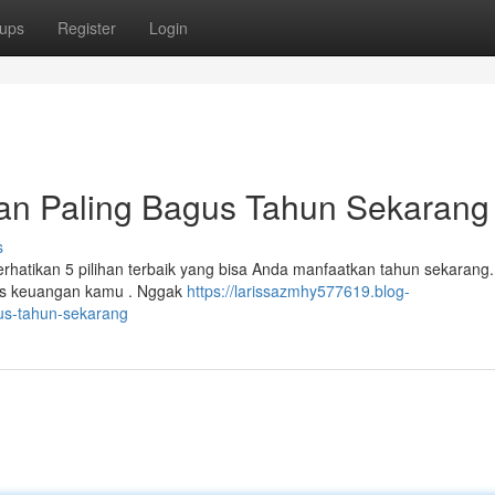
ups
Register
Login
ihan Paling Bagus Tahun Sekarang
s
hatikan 5 pilihan terbaik yang bisa Anda manfaatkan tahun sekarang.
ras keuangan kamu . Nggak
https://larissazmhy577619.blog-
gus-tahun-sekarang