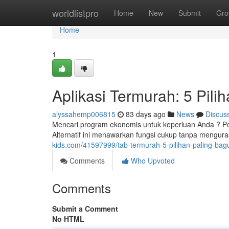
Home
worldlistpro
Home
New
Submit
Gro
Home
1
Aplikasi Termurah: 5 Pil
alyssahemp006815
83 days ago
News
Discus
Mencari program ekonomis untuk keperluan Anda ? Per
Alternatif ini menawarkan fungsi cukup tanpa mengu
kids.com/41597999/tab-termurah-5-pilihan-paling-ba
Comments
Who Upvoted
Comments
Submit a Comment
No HTML