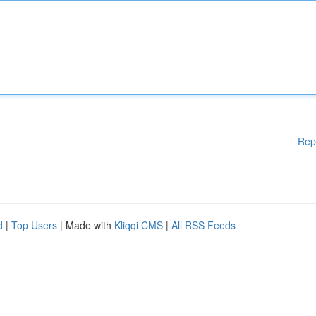
Rep
d
|
Top Users
| Made with
Kliqqi CMS
|
All RSS Feeds