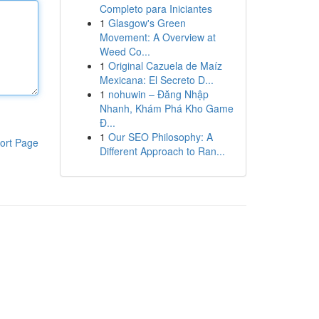
Completo para Iniciantes
1
Glasgow's Green
Movement: A Overview at
Weed Co...
1
Original Cazuela de Maíz
Mexicana: El Secreto D...
1
nohuwin – Đăng Nhập
Nhanh, Khám Phá Kho Game
Đ...
1
Our SEO Philosophy: A
ort Page
Different Approach to Ran...