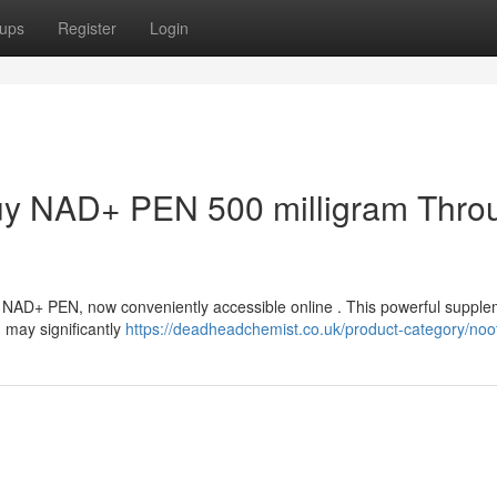
ups
Register
Login
 Buy NAD+ PEN 500 milligram Thro
th NAD+ PEN, now conveniently accessible online . This powerful supple
 may significantly
https://deadheadchemist.co.uk/product-category/noot