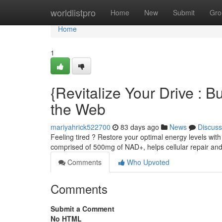
Home
worldlistpro
Home
New
Submit
Gro
Home
1
{Revitalize Your Drive :
the Web
mariyahrick522700
83 days ago
News
Discuss
Feeling tired ? Restore your optimal energy levels wi
comprised of 500mg of NAD+, helps cellular repair and
Comments
Who Upvoted
Comments
Submit a Comment
No HTML