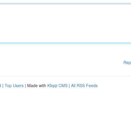
Rep
d
|
Top Users
| Made with
Kliqqi CMS
|
All RSS Feeds