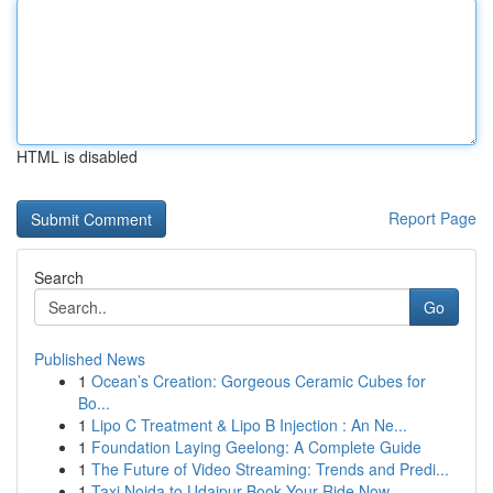
HTML is disabled
Report Page
Search
Go
Published News
1
Ocean’s Creation: Gorgeous Ceramic Cubes for
Bo...
1
Lipo C Treatment & Lipo B Injection : An Ne...
1
Foundation Laying Geelong: A Complete Guide
1
The Future of Video Streaming: Trends and Predi...
1
Taxi Noida to Udaipur Book Your Ride Now