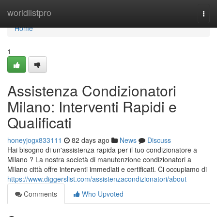
Home
worldlistpro
Togg
navi
Home
1
Assistenza Condizionatori
Milano: Interventi Rapidi e
Qualificati
honeyjogx833111
82 days ago
News
Discuss
Hai bisogno di un'assistenza rapida per il tuo condizionatore a
Milano ? La nostra società di manutenzione condizionatori a
Milano città offre interventi immediati e certificati. Ci occupiamo di
https://www.diggerslist.com/assistenzacondizionatori/about
Comments
Who Upvoted