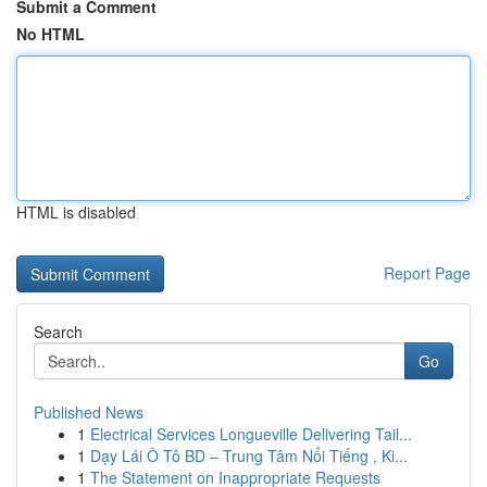
Submit a Comment
No HTML
HTML is disabled
Report Page
Search
Go
Published News
1
Electrical Services Longueville Delivering Tail...
1
Dạy Lái Ô Tô BD – Trung Tâm Nổi Tiếng , Ki...
1
The Statement on Inappropriate Requests