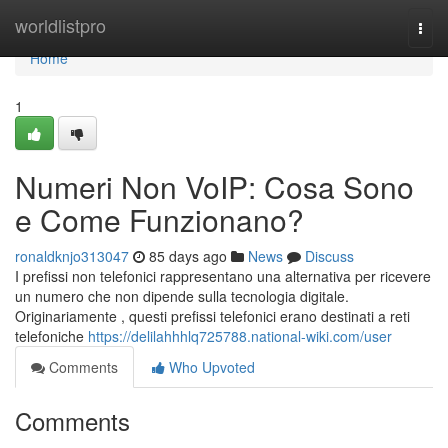
Home
worldlistpro
Togg
navi
Home
1
Numeri Non VoIP: Cosa Sono
e Come Funzionano?
ronaldknjo313047
85 days ago
News
Discuss
I prefissi non telefonici rappresentano una alternativa per ricevere
un numero che non dipende sulla tecnologia digitale.
Originariamente , questi prefissi telefonici erano destinati a reti
telefoniche
https://delilahhhlq725788.national-wiki.com/user
Comments
Who Upvoted
Comments