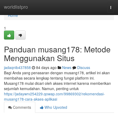
Home
worldlistpro
Togg
navi
Home
1
Panduan musang178: Metode
Menggunakan Situs
jadaqnib437858
84 days ago
News
Discuss
Bagi Anda yang penasaran dengan musang178, artikel ini akan
membahas secara lengkap tentang fungsi platform ini.
Musang178 mulai dicari oleh akses internet karena memberikan
sejumlah kemudahan. Namun, penting untuk
https://jadaywrv254229.qowap.com/99869302/rekomendasi-
musang178-cara-akses-aplikasi
Comments
Who Upvoted