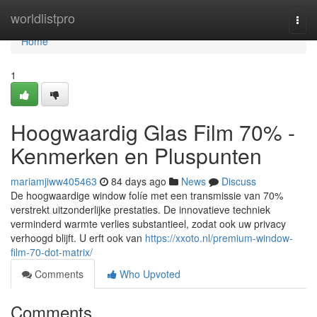
Home
worldlistpro
Togg
navi
Home
1
Hoogwaardig Glas Film 70% -
Kenmerken en Pluspunten
mariamjiww405463
84 days ago
News
Discuss
De hoogwaardige window folíe met een transmissie van 70%
verstrekt uitzonderlijke prestaties. De innovatieve techniek
verminderd warmte verlies substantieel, zodat ook uw privacy
verhoogd blijft. U erft ook van
https://xxoto.nl/premium-window-
film-70-dot-matrix/
Comments
Who Upvoted
Comments