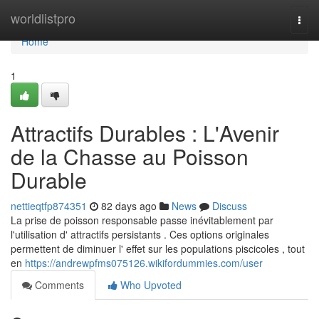
Home
worldlistpro
Togg
navi
Home
1
Attractifs Durables : L'Avenir
de la Chasse au Poisson
Durable
nettieqtfp874351
82 days ago
News
Discuss
La prise de poisson responsable passe inévitablement par
l'utilisation d' attractifs persistants . Ces options originales
permettent de diminuer l' effet sur les populations piscicoles , tout
en
https://andrewpfms075126.wikifordummies.com/user
Comments
Who Upvoted