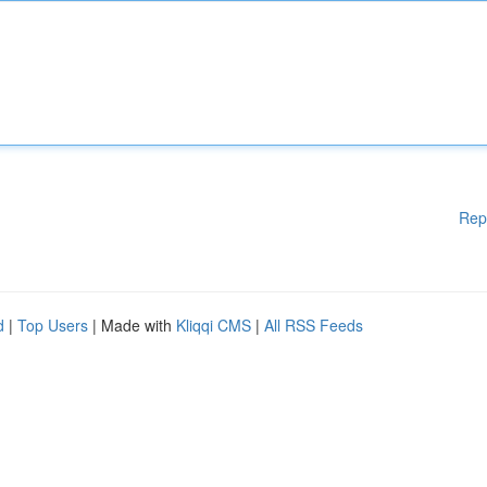
Rep
d
|
Top Users
| Made with
Kliqqi CMS
|
All RSS Feeds