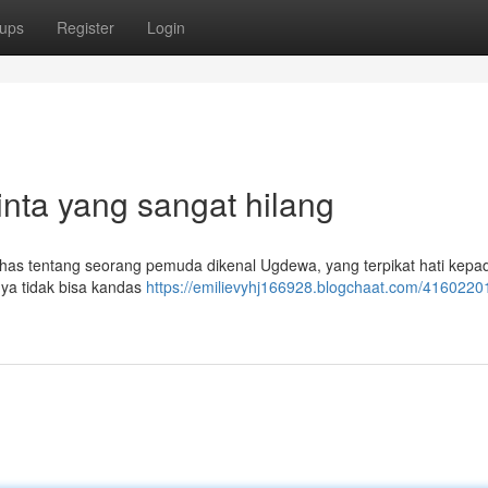
ups
Register
Login
nta yang sangat hilang
as tentang seorang pemuda dikenal Ugdewa, yang terpikat hati kepa
ya tidak bisa kandas
https://emilievyhj166928.blogchaat.com/41602201