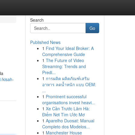
Search
Go
Published News
1
Find Your Ideal Broker: A
Comprehensive Guide
1
The Future of Video
Streaming: Trends and
Predi...
da
1
การผลิต ผลิตภัณฑ์เสริม
/kisah-
อาหาร ลดน้ำหนัก แบบ OEM:
...
1
Prominent successful
organisations invest heavi...
1
Xe Cần Trước Lâm Hà:
Điểm Nơi Tìm Ước Mơ
1
Aparelho Duosat: Manual
Completo dos Modelos...
1
Manchester House