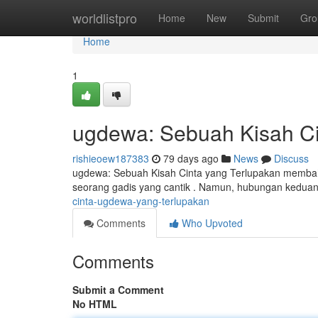
Home
worldlistpro
Home
New
Submit
Gro
Home
1
ugdewa: Sebuah Kisah Ci
rishieoew187383
79 days ago
News
Discuss
ugdewa: Sebuah Kisah Cinta yang Terlupakan membah
seorang gadis yang cantik . Namun, hubungan keduan
cinta-ugdewa-yang-terlupakan
Comments
Who Upvoted
Comments
Submit a Comment
No HTML