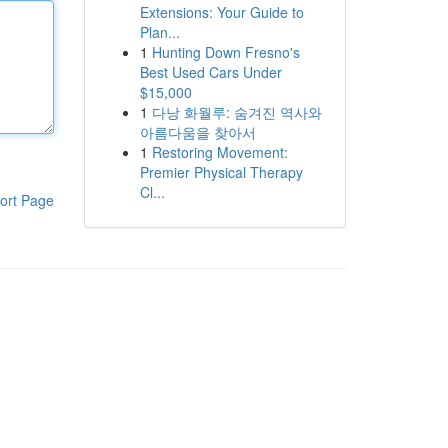
Extensions: Your Guide to
Plan...
1
Hunting Down Fresno's
Best Used Cars Under
$15,000
1
다낭 화월루: 숨겨진 역사와
아름다움을 찾아서
1
Restoring Movement:
Premier Physical Therapy
Cl...
ort Page