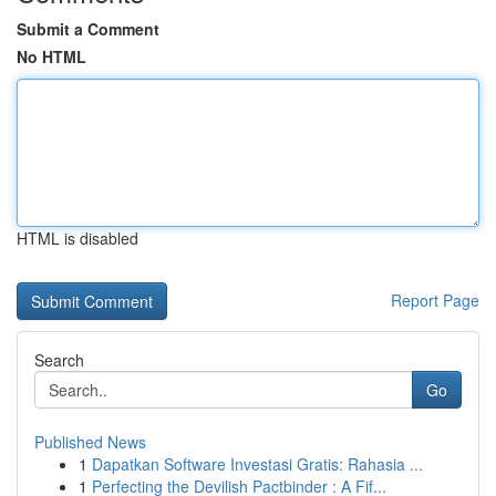
Submit a Comment
No HTML
HTML is disabled
Report Page
Search
Go
Published News
1
Dapatkan Software Investasi Gratis: Rahasia ...
1
Perfecting the Devilish Pactbinder : A Fif...