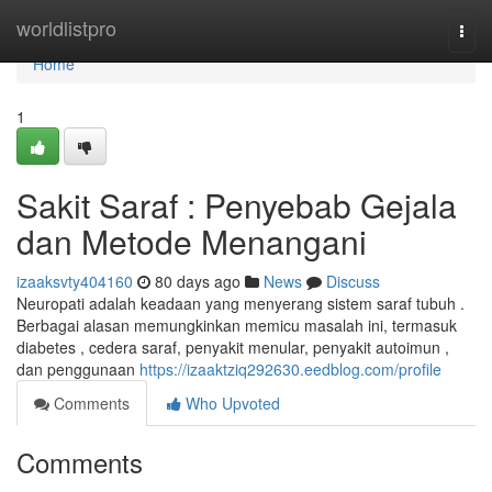
Home
worldlistpro
Togg
navi
Home
1
Sakit Saraf : Penyebab Gejala
dan Metode Menangani
izaaksvty404160
80 days ago
News
Discuss
Neuropati adalah keadaan yang menyerang sistem saraf tubuh .
Berbagai alasan memungkinkan memicu masalah ini, termasuk
diabetes , cedera saraf, penyakit menular, penyakit autoimun ,
dan penggunaan
https://izaaktziq292630.eedblog.com/profile
Comments
Who Upvoted
Comments