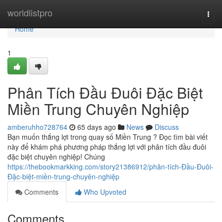
Home
worldlistpro
Togg
navi
Home
1
Phân Tích Đầu Đuôi Đặc Biệt
Miền Trung Chuyên Nghiệp
amberuhho728764
65 days ago
News
Discuss
Bạn muốn thắng lợi trong quay số Miền Trung ? Đọc tìm bài viết
này để khám phá phương pháp thắng lợi với phân tích đầu đuôi
đặc biệt chuyên nghiệp! Chúng
https://thebookmarkking.com/story21386912/phân-tích-Đầu-Đuôi-
Đặc-biệt-miền-trung-chuyên-nghiệp
Comments
Who Upvoted
Comments