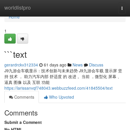
Home
worldlistpro
Togg
navi
Home
1
```text
gerardrckv312334
61 days ago
News
Discuss
J9九游会车载显示：技术创新与未来趋势 J9九游会车载 显示屏 坚
持 技术 ， 助力汽车内部 舒适度 的 改进 。当前 ，微型化 屏幕 、
逼真 图像 以及 互联 功能
https://larissanvqf748043.webbuzzfeed.com/41845504/text
Comments
Who Upvoted
Comments
Submit a Comment
No HTML