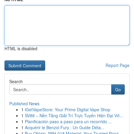
HTML is disabled
Report Page
Search
Go
Published News
1
iGetVapeStore: Your Prime Digital Vape Shop
1
SV88 – Nền Tảng Giải Trí Trực Tuyến Hiện Đại Vớ...
1
Planificación paso a paso para un recorrido ...
1
Acquérir le Benzol Fury : Un Guide Déta...
1
Buy Obtain JWH-018 Material: Your Trusted Provi...