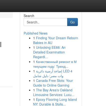
Search
Go
Published News
1
Finding Your Dream Reborn
l
Babies in AU
1
Unlocking EE88: An
Detailed Examination
Regardi...
1
Качественный ремонт в М
текущем году: Тренд...
1
إضاءة أرضية دائرية LED 4
وات مصر: دليل شامل
1
Canada Free Slots: Your
Guide to Online Gaming
1
The Bay Area's Oakland
Limousine Services: Luxu...
1
Epoxy Flooring Long Island
NY: Durable & Stylis...