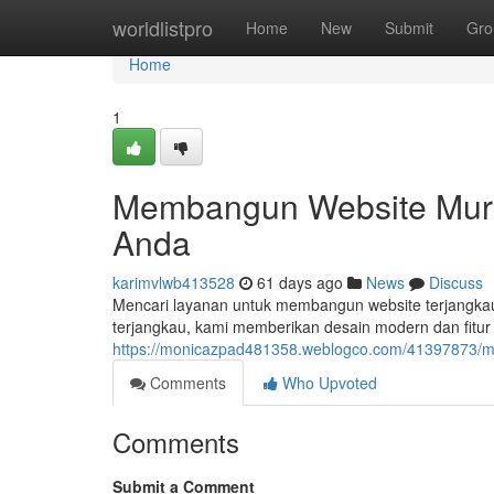
Home
worldlistpro
Home
New
Submit
Gro
Home
1
Membangun Website Murah 
Anda
karimvlwb413528
61 days ago
News
Discuss
Mencari layanan untuk membangun website terjangkau 
terjangkau, kami memberikan desain modern dan fitur
https://monicazpad481358.weblogco.com/41397873/mem
Comments
Who Upvoted
Comments
Submit a Comment