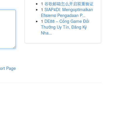
1
谷歌邮箱怎么开启双重验证
1
SIAP4DI: Mengoptimalkan
Efisiensi Pengadaan P...
1
DE88 – Cổng Game Đổi
Thưởng Uy Tín, Đăng Ký
Nha...
ort Page