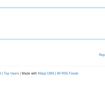
Rep
d
|
Top Users
| Made with
Kliqqi CMS
|
All RSS Feeds