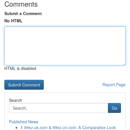
Comments
Submit a Comment
No HTML
HTML is disabled
Report Page
Search
Go
Published News
1
99ez.uk.com & 99ez.cn.com: A Comparative Look