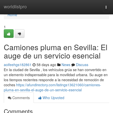
Home
worldlistpro
Togg
navi
Home
1
Camiones pluma en Sevilla: El
auge de un servicio esencial
aoifeehgs182861
58 days ago
News
Discuss
En la ciudad de Sevilla , los vehículos grúa se han convertido en
un elemento indispensable para la movilidad urbana. Su auge en
los tiempos recientes responde a la necesidad de remoción de
coches
https://afundirectory.com/listings13621060/camiones-
pluma-en-sevilla-el-auge-de-un-servicio-esencial
Comments
Who Upvoted
Comments