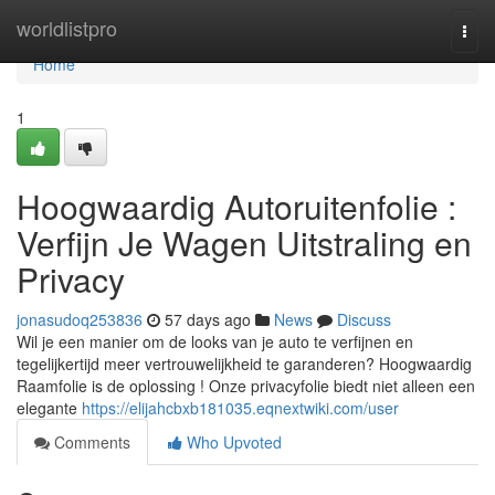
Home
worldlistpro
Togg
navi
Home
1
Hoogwaardig Autoruitenfolie :
Verfijn Je Wagen Uitstraling en
Privacy
jonasudoq253836
57 days ago
News
Discuss
Wil je een manier om de looks van je auto te verfijnen en
tegelijkertijd meer vertrouwelijkheid te garanderen? Hoogwaardig
Raamfolie is de oplossing ! Onze privacyfolie biedt niet alleen een
elegante
https://elijahcbxb181035.eqnextwiki.com/user
Comments
Who Upvoted