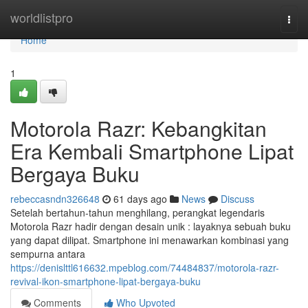
Home
worldlistpro
Togg
navi
Home
1
Motorola Razr: Kebangkitan
Era Kembali Smartphone Lipat
Bergaya Buku
rebeccasndn326648
61 days ago
News
Discuss
Setelah bertahun-tahun menghilang, perangkat legendaris
Motorola Razr hadir dengan desain unik : layaknya sebuah buku
yang dapat dilipat. Smartphone ini menawarkan kombinasi yang
sempurna antara
https://denislttl616632.mpeblog.com/74484837/motorola-razr-
revival-ikon-smartphone-lipat-bergaya-buku
Comments
Who Upvoted