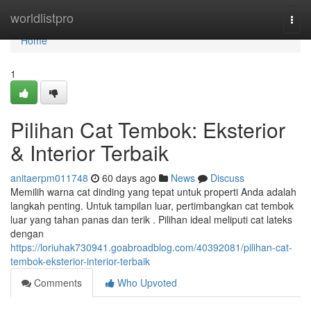
Home
worldlistpro
Togg
navi
Home
1
Pilihan Cat Tembok: Eksterior
& Interior Terbaik
anitaerpm011748
60 days ago
News
Discuss
Memilih warna cat dinding yang tepat untuk properti Anda adalah
langkah penting. Untuk tampilan luar, pertimbangkan cat tembok
luar yang tahan panas dan terik . Pilihan ideal meliputi cat lateks
dengan
https://loriuhak730941.goabroadblog.com/40392081/pilihan-cat-
tembok-eksterior-interior-terbaik
Comments
Who Upvoted