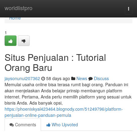
Home
worldlistpro
Togg
navi
Home
1
Situs Penjualan : Tutorial
Orang Baru
jaysonunui207362
58 days ago
News
Discuss
Memulai usaha online bisa terasa rumit bagi orang. Panduan ini
akan menjelaskan Anda belajar prinsip membangun platform
internet. Pertama, Anda perlu memilih platform yang sesuai untuk
bisnis Anda. Ada banyak opsi,
https://phoenixkyal423464.blognody.com/51249796/platform-
penjualan-online-panduan-pemula
Comments
Who Upvoted