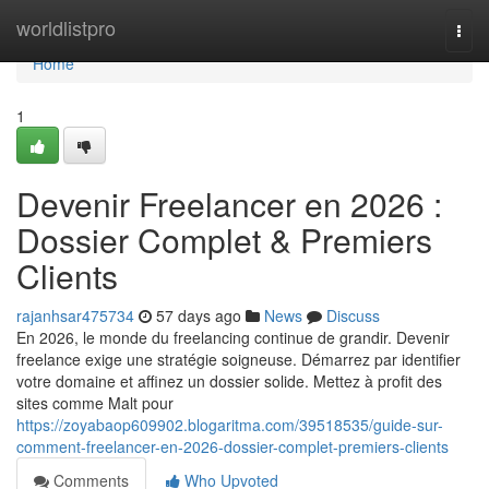
Home
worldlistpro
Togg
navi
Home
1
Devenir Freelancer en 2026 :
Dossier Complet & Premiers
Clients
rajanhsar475734
57 days ago
News
Discuss
En 2026, le monde du freelancing continue de grandir. Devenir
freelance exige une stratégie soigneuse. Démarrez par identifier
votre domaine et affinez un dossier solide. Mettez à profit des
sites comme Malt pour
https://zoyabaop609902.blogaritma.com/39518535/guide-sur-
comment-freelancer-en-2026-dossier-complet-premiers-clients
Comments
Who Upvoted