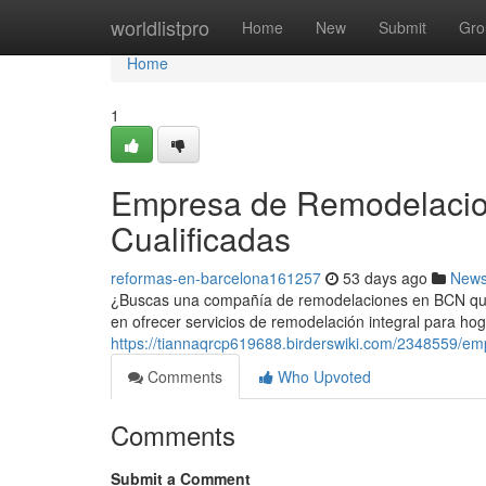
Home
worldlistpro
Home
New
Submit
Gro
Home
1
Empresa de Remodelacio
Cualificadas
reformas-en-barcelona161257
53 days ago
New
¿Buscas una compañía de remodelaciones en BCN que 
en ofrecer servicios de remodelación integral para ho
https://tiannaqrcp619688.birderswiki.com/2348559/
Comments
Who Upvoted
Comments
Submit a Comment