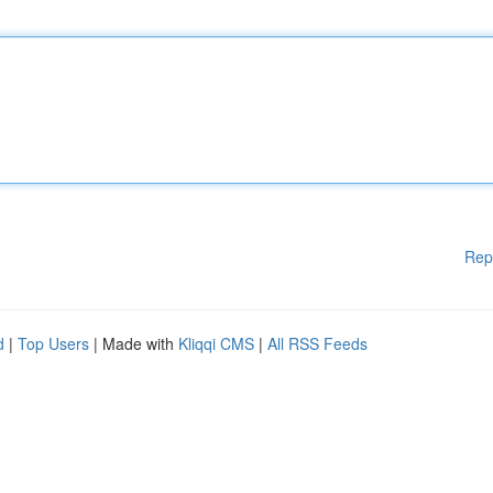
Rep
d
|
Top Users
| Made with
Kliqqi CMS
|
All RSS Feeds