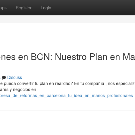
ups
Register
Login
nes en BCN: Nuestro Plan en M
s
Discuss
pueda convertir tu plan en realidad? En tu compañía , nos especial
gares y negocios en
empresa_de_reformas_en_barcelona_tu_idea_en_manos_profesionales