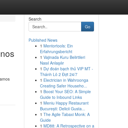
Search
Go
Published News
1
Mentortools: Ein
anos
Erfahrungsbericht
1
Vajinada Kuru Belirtileri
Nasıl Anlaşılır
1
Dự đoán bạch thủ VIP MT -
Thánh Lô 2 Đợt 24/7
izamos
1
Electrician in Wahroonga
Creating Safer Househo...
1
Boost Your SEO: A Simple
Guide to Inbound Links
1
Meniu Happy Restaurant
București: Delicii Gusta...
1
The Agile Tabaxi Monk: A
Guide
1
MD88: A Retrospective on a